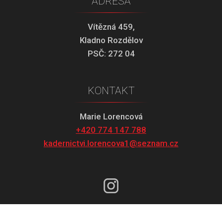
Vítězná 459,
Kladno Rozdělov
PSČ: 272 04
kontakt
Marie Lorencová
+420 774 147 788
kadernictvi.lorencova1@seznam.cz
#
kadernictvi.lorencova1